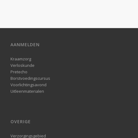
AANMELDEN
Kraamzorg
Verloskunde
Pretecho
Borstvoedingscursus
Voorlichtingsavond
Uitleenmaterialen
OVERIGE
Verzorgingsgebied