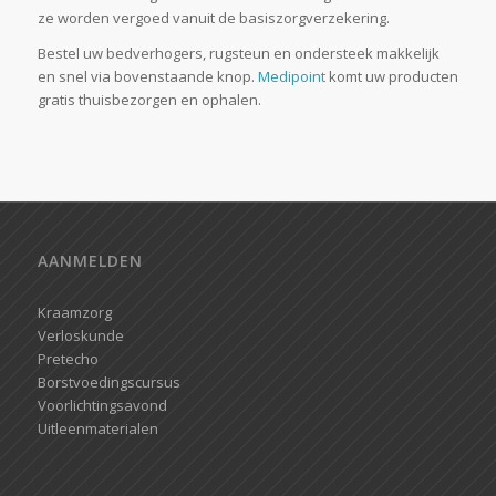
ze worden vergoed vanuit de basiszorgverzekering.
Bestel uw bedverhogers, rugsteun en ondersteek makkelijk
en snel via bovenstaande knop.
Medipoint
komt uw producten
gratis thuisbezorgen en ophalen.
AANMELDEN
Kraamzorg
Verloskunde
Pretecho
Borstvoedingscursus
Voorlichtingsavond
Uitleenmaterialen